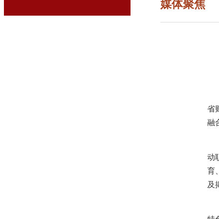
媒体聚焦
省
融
动
育
及