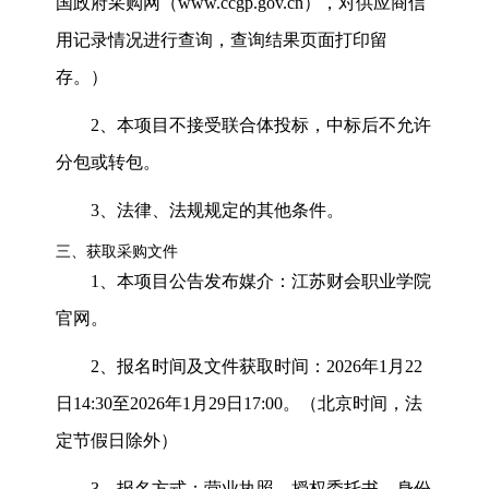
国政府采购网（
www.ccgp.gov.cn
），对供应商信
用记录情况进行查询，查询结果页面打印留
存。）
2
、本项目不接受联合体投标，中标后不允许
分包或转包。
3
、法律、法规规定的其他条件。
三、获取采购文件
1
、
本项目公告发布媒介：江苏财会职业学院
官网。
2
、报名时间及文件获取时间：
2026
年
1
月
22
日
14:30
至
2026
年
1
月
29
日
17:00
。（北京时间，法
定节假日除外）
3
、报名方式：营业执照、授权委托书、身份