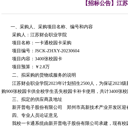
【招标公告】江苏
一、采购人、采购项目名称、编号和内容
采购人：江苏财会职业学院
项目名称：一卡通校园卡采购
项目编号：JSCK-ZHXY-20230604
项目内容：
3400
张校园卡
项目预算：
￥
2.8
万
二、拟采购的货物或服务的说明
江苏财会职业学院
2023
年计划招生
2500
人，为保证
2023
级
购
900
张校园卡供全校学生丢失校园卡补卡使用，共计
3400
张校
三、拟定的供应商及地址
新开普电子股份有限公司
郑州市高新技术产业开发区迎
四、专业人员论证意见
我校一卡通系统由新开普电子股份有限公司承建，现有校