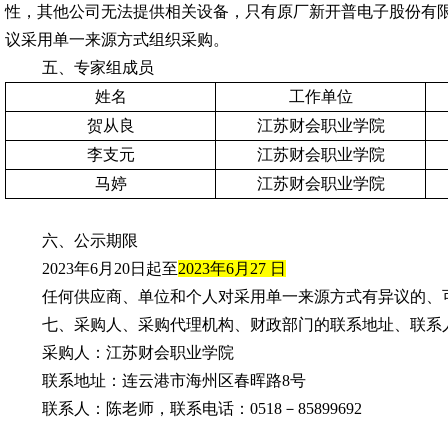
性，其他公司无法提供相关设备，只有原厂新开普电子股份有
议采用单一来源方式组织采购。
五、专家组成员
姓名
工作单位
贺从良
江苏财会职业学院
李支元
江苏财会职业学院
马婷
江苏财会职业学院
六、公示期限
2023
年
6
月
20
日起至
2023
年
6
月
27
日
任何供应商、单位和个人对采用单一来源方式有异议的、
七、采购人、采购代理机构、财政部门的联系地址、联系
采购人：江苏财会职业学院
联系地址：连云港市海州区春晖路
8
号
联系人：陈老师
，联系电话：
0518
－
85899692