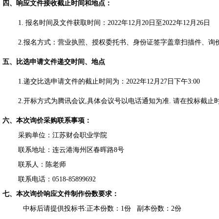
四、响应文件接收截止时间和地点：
1.
报名时间及文
件
获取时间：
2022
年12
月
20
日至
2022
年
12
月
26
日
2.
报名
方式：
营业执照
、
授权委托书
、
身份证签字盖章扫描件
、询
五、
比选申请文件递交时间、地
点
1.
递交比选申请文件的截止时间为：
2022
年
12
月
27
日下午
3:00
2.
开标方式为腾讯会议
,
具体会议号以电话通知为准
.
请在投标截止
六、本次询价采购联系事项：
采购单位：江苏财会职业学院
联系地址：连云港海州区
春晖路
8号
联系人：陈老师
联系电话：
0518-85899
692
七、本次询价响应文件制作份数要求：
中标后请提供投标书
:正本份数：1份 副本份数：2份