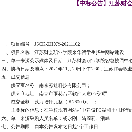
【中标公告】江苏财
一、项目编号：
JSCK-ZHXY-20211102
二、项目名称：江苏财会职业学院来华留学生招生网站建设
三、单一来源公示媒体及日期：江苏财会职业学院智慧校园中
四、协商日期及地点：
2021
年
11
月
29
日下午
2:30
，江苏财会职
五、成交信息
供应商名称：南京苏迪科技有限公司；
供应商地址：南京市雨花台区软件大道
66
号
6
层；
成交金额：贰万陆仟元整（￥
26000
元）；
主要标的信息：在学校现有网站群中建设
PC
端和手机移动
六、单一来源采购人员名单：杨永刚、陆莉莉、潘峰
七、公告期限：自本公告发布之日起
1
个工作日