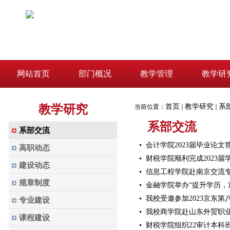
网站首页
部门概况
教学管理
教学研
教学研究
首页
教学研究
系
当前位置：
系部交流
系部交流
会计学院2023届毕业论文
高职动态
财税学院顺利完成2023
建设动态
信息工程学院赴南京交流
规章制度
金融学院举办“提升学历，
我校受邀参加2023京东
专业建设
我校商学院赴山东外贸职
课程建设
财税学院组织22审计本科