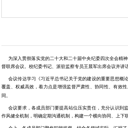
为深入贯彻
落实
党的二十大和二十届中央纪委
四
次全会精神
督联席
会议。
校
纪委书记
、派驻监察专员王晨军出席
会议
并讲
会议传达学习《习近平总书记关于党的建设的重要思想概
覆盖、权威高效，着力点是增强监督严肃性、协同性、有效性
同。
会议
要求
，
各
成员部门要提高站位压实责任，充分认识到
作风健全机制，
明确定期沟通机制，
构建一个
横向协同、上下